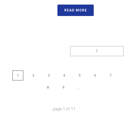
READ MORE
1
2
3
4
5
6
7
8
9
...
page
1
of
11