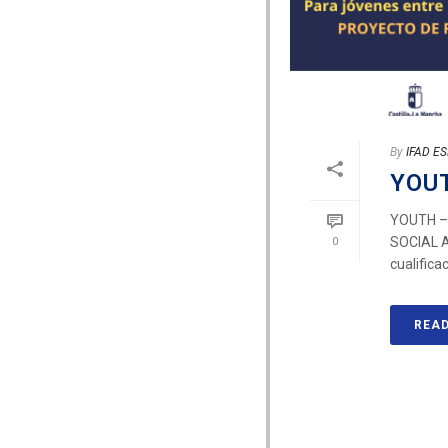
By
IFAD E
YOUT
YOUTH –
SOCIAL Ac
0
cualificaci
REA