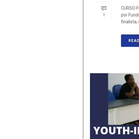
CURSO F
por Funda
0
finalista, 
REA