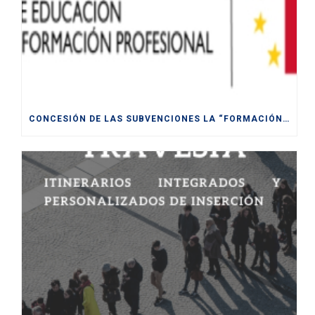
CONCESIÓN DE LAS SUBVENCIONES LA “FORMACIÓN MODULAR DESTINADA A LA CUALIFICACIÓN Y RECUALIFICACIÓN DE LA POBLACIÓN ACTIVA, FINANCIADAS POR LA UE- NEXT