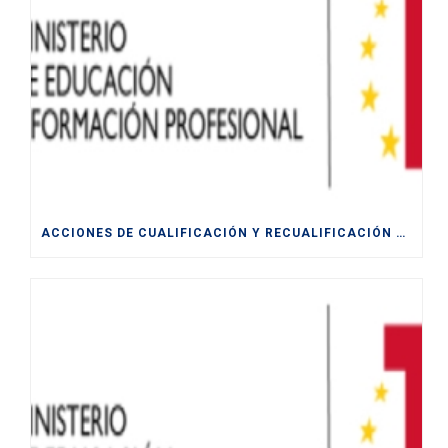
ACCIONES DE CUALIFICACIÓN Y RECUALIFICACIÓN DE POBLACIÓN ACTIVA.