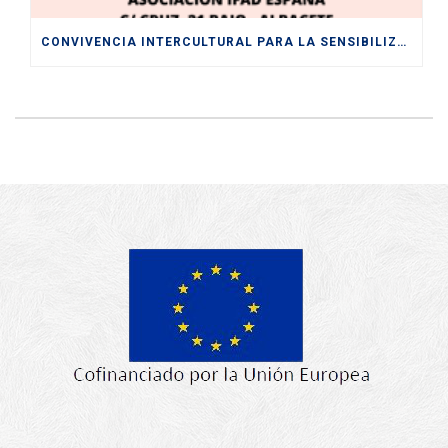
CONVIVENCIA INTERCULTURAL PARA LA SENSIBILIZACIÓN HACIA UNA SOCIEDAD PLURAL Y DIVERSA ENTRE LOS Y LAS JÓVENES