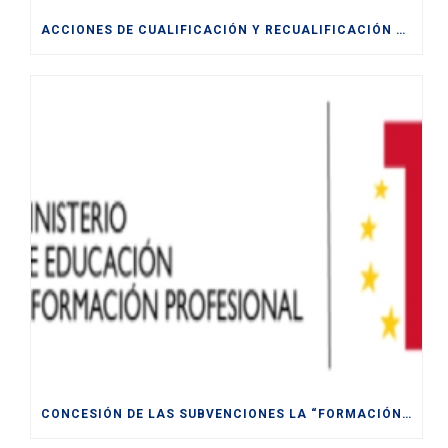
ACCIONES DE CUALIFICACIÓN Y RECUALIFICACIÓN DE POBLACIÓN ACTIVA.
CONCESIÓN DE LAS SUBVENCIONES LA “FORMACIÓN MODULAR DESTINADA A LA CUALIFICACIÓN Y RECUALIFICACIÓN DE LA POBLACIÓN ACTIVA, FINANCIADAS POR LA UE- NEXT