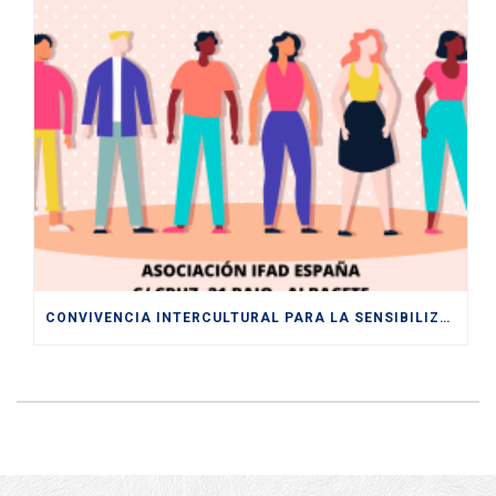
CONVIVENCIA INTERCULTURAL PARA LA SENSIBILIZACIÓN HACIA UNA SOCIEDAD PLURAL Y DIVERSA ENTRE LOS Y LAS JÓVENES