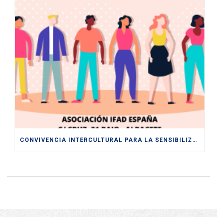
CONVIVENCIA INTERCULTURAL PARA LA SENSIBILIZACIÓN HACIA UNA SOCIEDAD PLURAL Y DIVERSA ENTRE LOS Y LAS JÓVENES