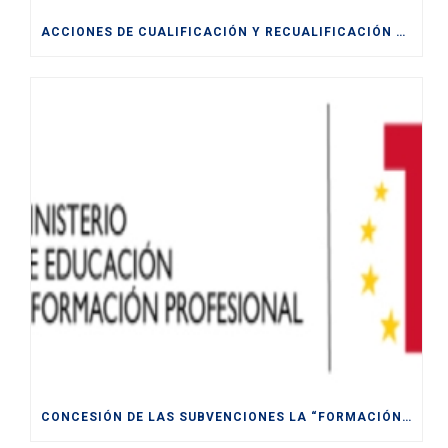
ACCIONES DE CUALIFICACIÓN Y RECUALIFICACIÓN DE POBLACIÓN ACTIVA.
CONCESIÓN DE LAS SUBVENCIONES LA “FORMACIÓN MODULAR DESTINADA A LA CUALIFICACIÓN Y RECUALIFICACIÓN DE LA POBLACIÓN ACTIVA, FINANCIADAS POR LA UE- NEXT