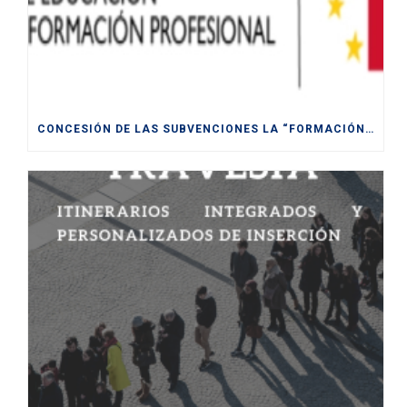
CONCESIÓN DE LAS SUBVENCIONES LA “FORMACIÓN MODULAR DESTINADA A LA CUALIFICACIÓN Y RECUALIFICACIÓN DE LA POBLACIÓN ACTIVA, FINANCIADAS POR LA UE- NEXT