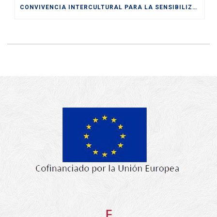
CONVIVENCIA INTERCULTURAL PARA LA SENSIBILIZACIÓN HACIA UNA SOCIEDAD PLURAL Y DIVERSA ENTRE LOS Y LAS JÓVENES