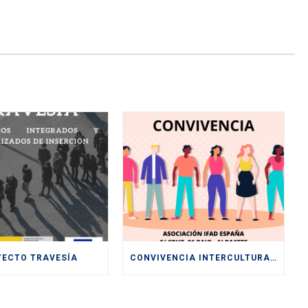
YECTO TRAVESÍA
CONVIVENCIA INTERCULTURAL PARA LA SENSIBILIZACIÓN HACIA UNA SOCIEDAD PLURAL Y DIVERSA ENTRE LOS Y LAS JÓVENES