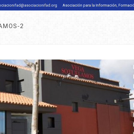
ociacionifad@asociacionifad.org
Asociación para la Información, Formaci
AMOS-2
INICIO
/
NOTICIAS
/
QUESOS VEGA SOTUÉLAMOS APUE