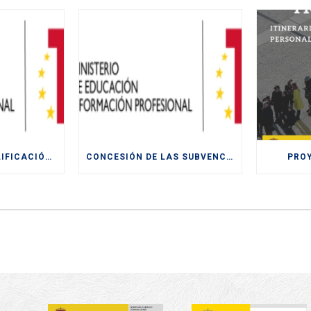
ACCIONES DE CUALIFICACIÓN Y RECUALIFICACIÓN DE POBLACIÓN ACTIVA.
CONCESIÓN DE LAS SUBVENCIONES LA “FORMACIÓN MODULAR DESTINADA A LA CUALIFICACIÓN Y RECUALIFICACIÓN DE LA POBLACIÓN ACTIVA, FINANCIADAS POR LA UE- NEXT
PRO