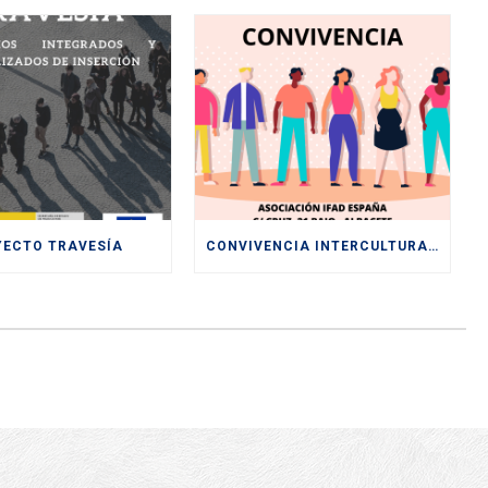
YECTO TRAVESÍA
CONVIVENCIA INTERCULTURAL PARA LA SENSIBILIZACIÓN HACIA UNA SOCIEDAD PLURAL Y DIVERSA ENTRE LOS Y LAS JÓVENES