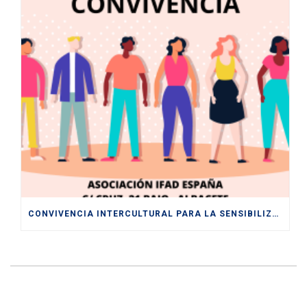
CONVIVENCIA INTERCULTURAL PARA LA SENSIBILIZACIÓN HACIA UNA SOCIEDAD PLURAL Y DIVERSA ENTRE LOS Y LAS JÓVENES