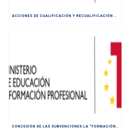
ACCIONES DE CUALIFICACIÓN Y RECUALIFICACIÓN DE POBLACIÓN ACTIVA.
CONCESIÓN DE LAS SUBVENCIONES LA “FORMACIÓN MODULAR DESTINADA A LA CUALIFICACIÓN Y RECUALIFICACIÓN DE LA POBLACIÓN ACTIVA, FINANCIADAS POR LA UE- NEXT