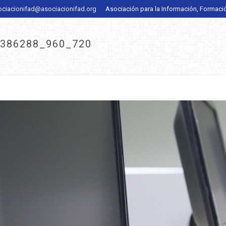
ociacionifad@asociacionifad.org
Asociación para la Información, Formaci
386288_960_720
INICIO
/
NO