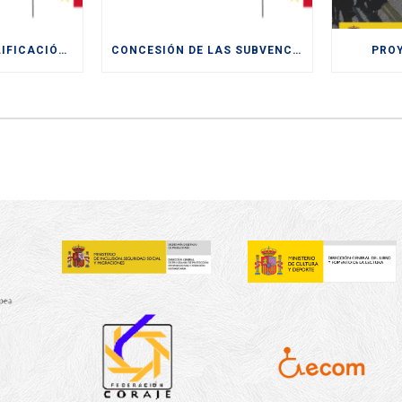
ACCIONES DE CUALIFICACIÓN Y RECUALIFICACIÓN DE POBLACIÓN ACTIVA.
CONCESIÓN DE LAS SUBVENCIONES LA “FORMACIÓN MODULAR DESTINADA A LA CUALIFICACIÓN Y RECUALIFICACIÓN DE LA POBLACIÓN ACTIVA, FINANCIADAS POR LA UE- NEXT
PRO