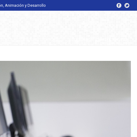
ón, Animación y Desarrollo
TICIAS
/
ACCIONES FORMATIVAS 2017
/ CLASSROOM-2386288_960_720