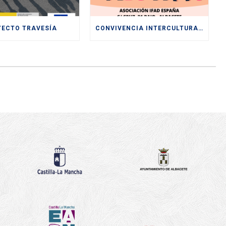
YECTO TRAVESÍA
CONVIVENCIA INTERCULTURAL PARA LA SENSIBILIZACIÓN HACIA UNA SOCIEDAD PLURAL Y DIVERSA ENTRE LOS Y LAS JÓVENES