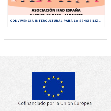
CONVIVENCIA INTERCULTURAL PARA LA SENSIBILIZACIÓN HACIA UNA SOCIEDAD PLURAL Y DIVERSA ENTRE LOS Y LAS JÓVENES