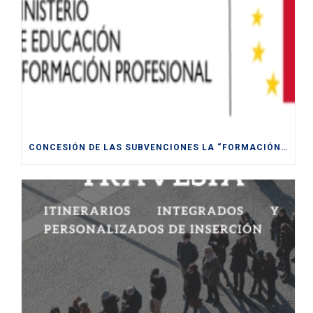
CONCESIÓN DE LAS SUBVENCIONES LA “FORMACIÓN MODULAR DESTINADA A LA CUALIFICACIÓN Y RECUALIFICACIÓN DE LA POBLACIÓN ACTIVA, FINANCIADAS POR LA UE- NEXT