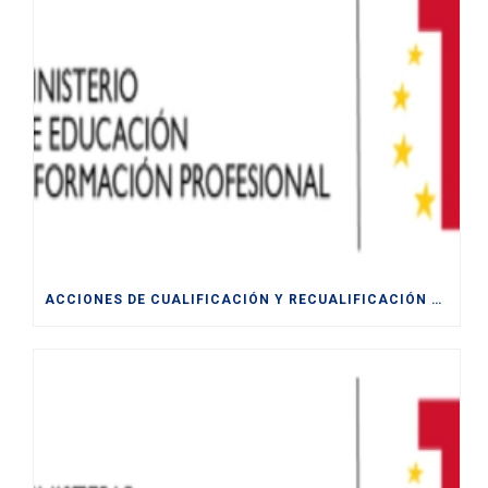
ACCIONES DE CUALIFICACIÓN Y RECUALIFICACIÓN DE POBLACIÓN ACTIVA.