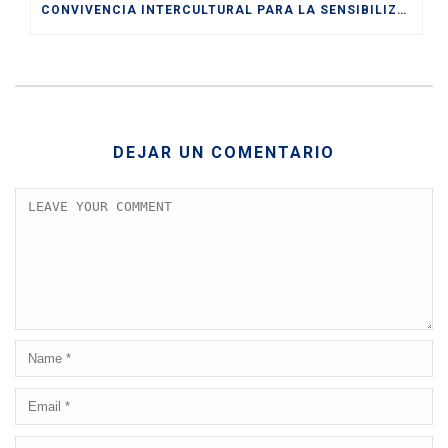
CONVIVENCIA INTERCULTURAL PARA LA SENSIBILIZACIÓN HACIA UNA SOCIEDAD PLURAL Y DIVERSA ENTRE LOS Y LAS JÓVENES
DEJAR UN COMENTARIO