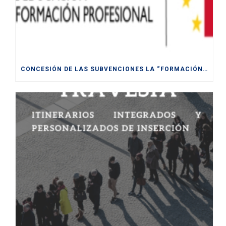
CONCESIÓN DE LAS SUBVENCIONES LA “FORMACIÓN MODULAR DESTINADA A LA CUALIFICACIÓN Y RECUALIFICACIÓN DE LA POBLACIÓN ACTIVA, FINANCIADAS POR LA UE- NEXT