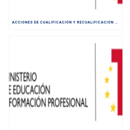
ACCIONES DE CUALIFICACIÓN Y RECUALIFICACIÓN DE POBLACIÓN ACTIVA.