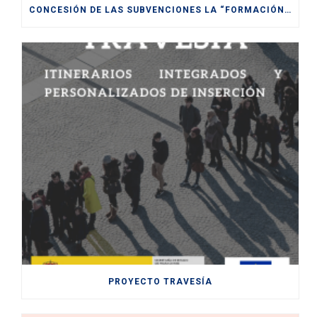
CONCESIÓN DE LAS SUBVENCIONES LA “FORMACIÓN MODULAR DESTINADA A LA CUALIFICACIÓN Y RECUALIFICACIÓN DE LA POBLACIÓN ACTIVA, FINANCIADAS POR LA UE- NEXT
PROYECTO TRAVESÍA