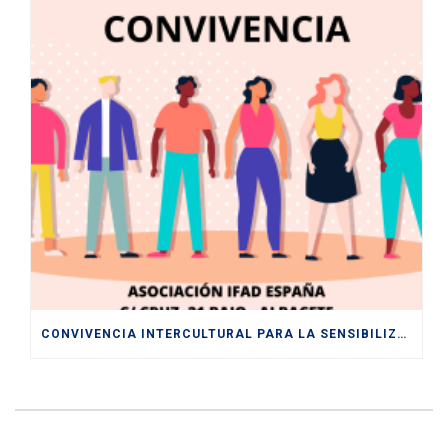
CONVIVENCIA INTERCULTURAL PARA LA SENSIBILIZACIÓN HACIA UNA SOCIEDAD PLURAL Y DIVERSA ENTRE LOS Y LAS JÓVENES