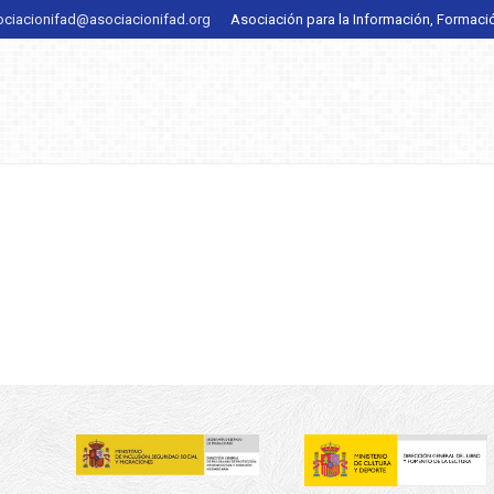
ociacionifad@asociacionifad.org
Asociación para la Información, Formaci